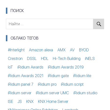
ПОИСК
ОБЛАКО ТЕГОВ
#Interlight
Amazon alexa
AMX
AV
BYOD
Crestron
DSSL
HDL
Hi-Tech Building
iNELS
IoT
iRidium Awards
iRidium Awards 2019
iRidium Awards 2021
iRidium gate
iRidium lite
iRidium panel 7
iRidium pro
iRidium script
iRidium server
iRidium server UMC
iRidium studio
ISE
JS
KNX
KNX Home Server