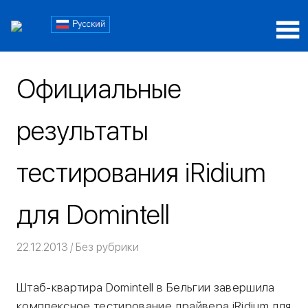
Пропустить
Блог
и
перейти
Блог
iRidi
к
iRidi
содержимому
Официальные
результаты
тестирования iRidium
для Domintell
22.12.2013
Команда iRidium mobile
Без рубрики
Штаб-квартира Domintell в Бельгии завершила
комплексное тестирование драйвера iRidium для