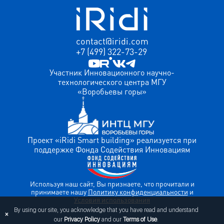
contact@iridi.com
+7 (499) 322-73-29
Участник Инновационного научно-
технологического центра МГУ
«Воробьевы горы»
Проект «iRidi Smart building» реализуется при
поддержке Фонда Содействия Инновациям
Используя наш сайт, Вы признаете, что прочитали и
принимаете нашу
Политику конфиденциальности
и
Условия использования
By using our site, you acknowledge that you have read and understand
×
our
Privacy Policy
and our
Terms of Use
.