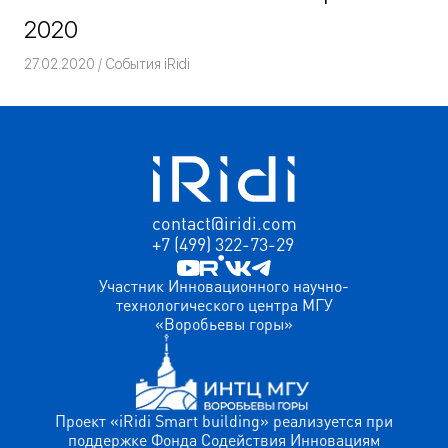
2020
27.02.2020
Команда iRidium mobile
События iRidi
contact@iridi.com
+7 (499) 322-73-29
Участник Инновационного научно-
технологического центра МГУ
«Воробьевы горы»
Проект «iRidi Smart building» реализуется при
поддержке Фонда Содействия Инновациям