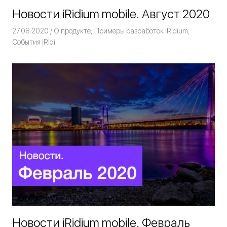
Новости iRidium mobile. Август 2020
27.08.2020
Команда iRidium mobile
О продукте
,
Примеры разработок iRidium
,
События iRidi
Новости iRidium mobile. Февраль