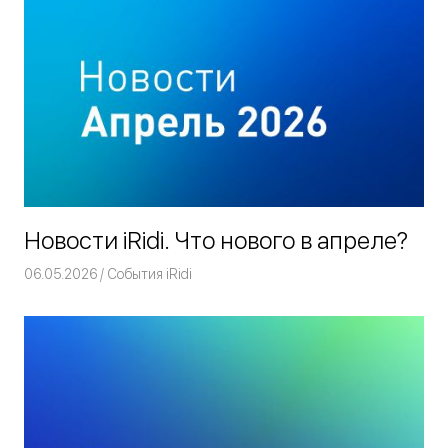
Новости iRidi. Что нового в апреле?
06.05.2026
Команда iRidium mobile
События iRidi