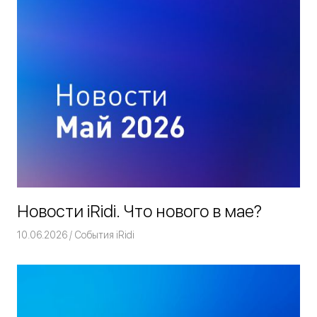
Новости iRidi. Что нового в мае?
10.06.2026
Команда iRidium mobile
События iRidi