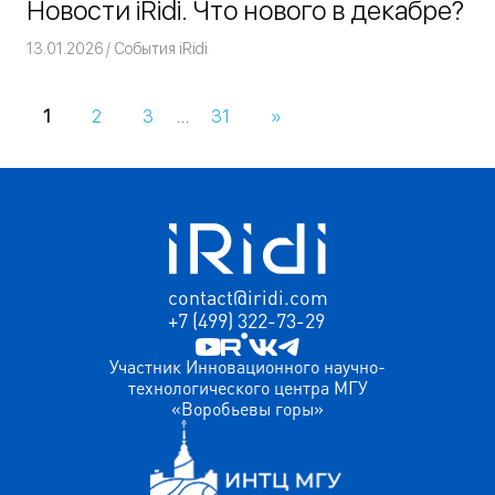
Новости iRidi. Что нового в декабре?
13.01.2026
Команда iRidium mobile
События iRidi
1
2
3
…
31
Следующие
»
Навигация
записи
по
записям
contact@iridi.com
+7 (499) 322-73-29
Участник Инновационного научно-
технологического центра МГУ
«Воробьевы горы»