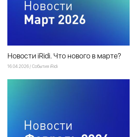
Новости iRidi. Что нового в марте?
16.04.2026
Команда iRidium mobile
События iRidi