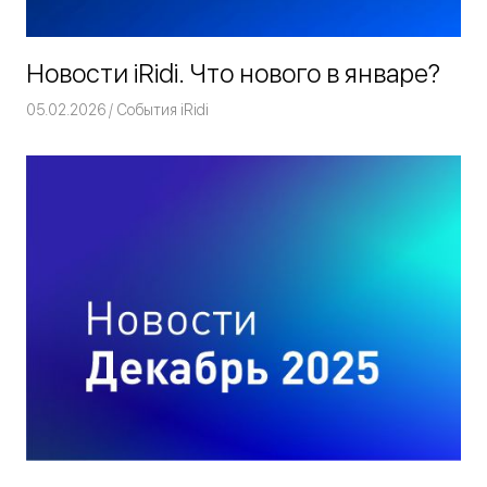
Новости iRidi. Что нового в январе?
05.02.2026
Команда iRidium mobile
События iRidi