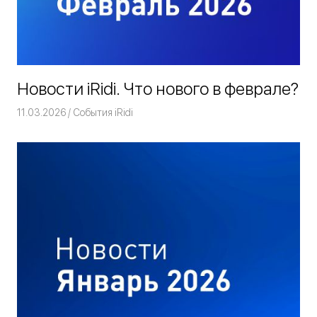
Новости iRidi. Что нового в феврале?
11.03.2026
Команда iRidium mobile
События iRidi