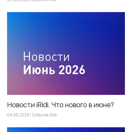
Новости iRidi. Что нового в июне?
04.08.2026
Команда iRidium mobile
События iRidi