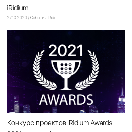
iRidium
27.10.2020
Команда iRidium mobile
События iRidi
Конкурс проектов iRidium Awards