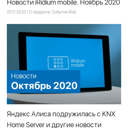
Новости iRidium mobile. Ноябрь 2020
25.11.2020
Команда iRidium mobile
О продукте
,
События iRidi
Яндекс Алиса подружилась с KNX
Home Server и другие новости