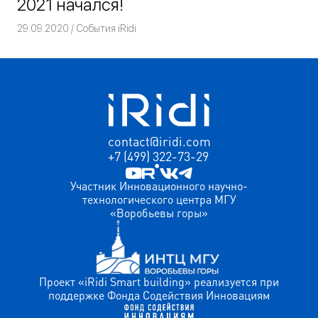
2021 начался!
29.09.2020
Команда iRidium mobile
События iRidi
contact@iridi.com
+7 (499) 322-73-29
Участник Инновационного научно-
технологического центра МГУ
«Воробьевы горы»
Проект «iRidi Smart building» реализуется при
поддержке Фонда Содействия Инновациям