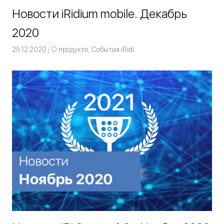
Новости iRidium mobile. Декабрь
2020
29.12.2020
Команда iRidium mobile
О продукте
,
События iRidi