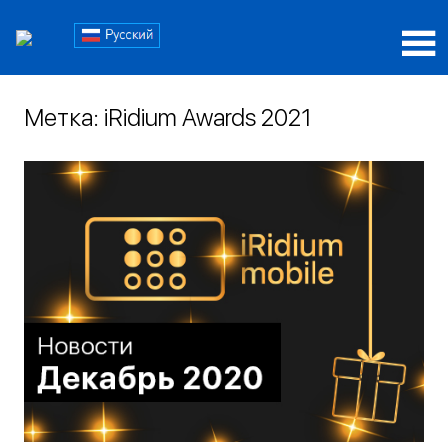
Пропустить
Блог
и
перейти
Блог
iRidi
к
iRidi
содержимому
Метка:
iRidium Awards 2021