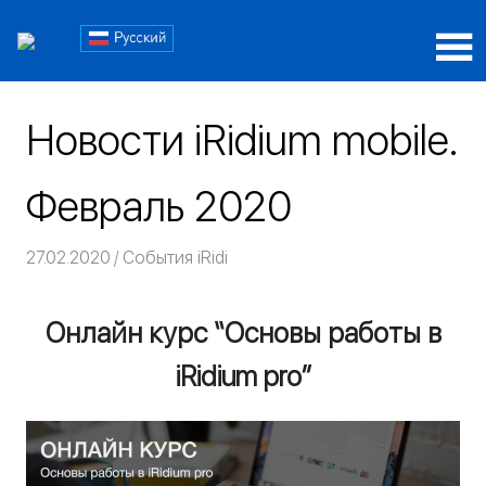
Пропустить
Блог
и
перейти
Блог
iRidi
к
iRidi
содержимому
Новости iRidium mobile.
Февраль 2020
27.02.2020
Команда iRidium mobile
События iRidi
Онлайн курс “Основы работы в
iRidium pro”