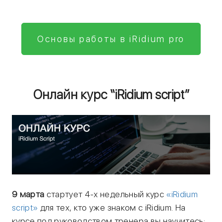
Основы работы в iRidium pro
Онлайн курс “iRidium script”
9 марта
стартует 4-х недельный курс
«iRidium
script»
для тех, кто уже знаком с iRidium. На
курсе под руководством тренера вы научитесь: