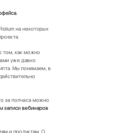
ерфейса.
Ridium на некоторых
проекта.
о том, как можно
рами уже давно
рипта. Мы понимаем, в
 действительно
го за полчаса можно
м записи вебинаров
иям и продуктам. О