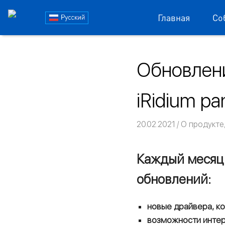
Блог
Главная
Со
iRidi
Пропустить
и
Обновлени
перейти
к
содержимому
iRidium pa
20.02.2021
Команда iRi
О продукте
Каждый месяц 
обновлений:
новые драйвера, к
возможности интер