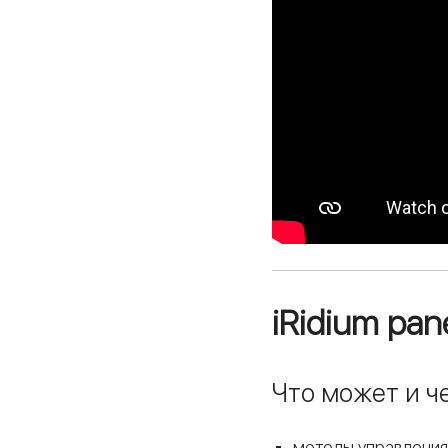
iRidium pane
Что может и че
методы управления