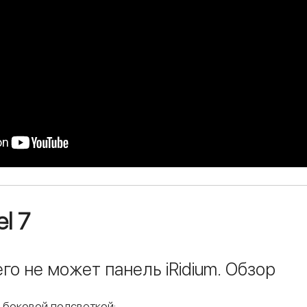
l 7
го не может панель iRidium. Обзор
 боковой подсветкой;