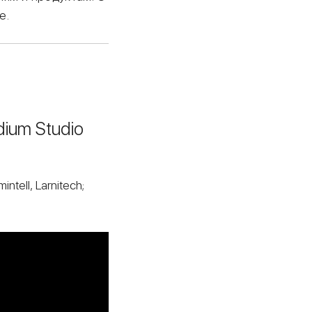
е.
ium Studio
ntell, Larnitech;