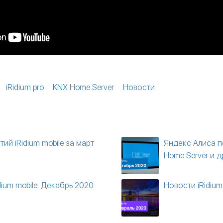
iRidium pro
KNX Home Server
Новости
ий iRidium mobile за март
Яндекс Алиса п
Home Server и д
dium mobile. Декабрь 2020
Новости iRidium