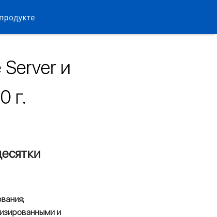
продукте
 Server и
0 г.
десятки
вания;
лизированными и