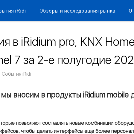
бытия iRidi
Обзоры и исследования рынка
О 
я в iRidium pro, KNX Home
nel 7 за 2-е полугодие 202
dium mobile
,
События iRidi
мы вносим в продукты iRidium mobile 
оторые позволяют составлять новые комбинации оборудо
фейсов, чтобы делать интерфейсы еще более персона