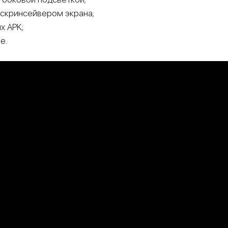
 скринсейвером экрана;
х APK;
e.