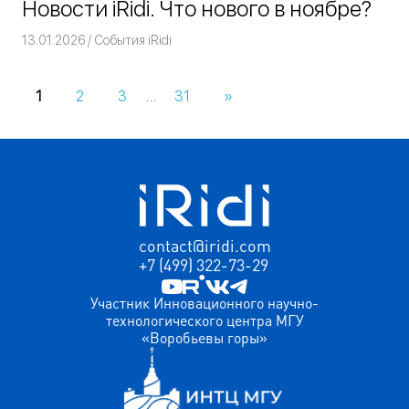
Новости iRidi. Что нового в ноябре?
13.01.2026
Команда iRidium mobile
События iRidi
1
2
3
…
31
Следующие
»
Навигация
записи
по
записям
contact@iridi.com
+7 (499) 322-73-29
Участник Инновационного научно-
технологического центра МГУ
«Воробьевы горы»