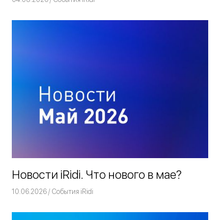
Новости iRidi. Что нового в мае?
10.06.2026
Команда iRidium mobile
События iRidi