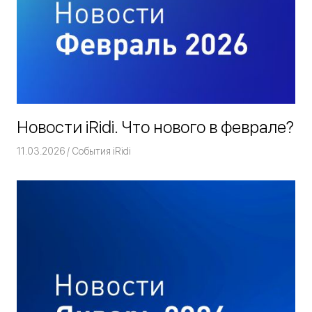
Новости iRidi. Что нового в феврале?
11.03.2026
Команда iRidium mobile
События iRidi