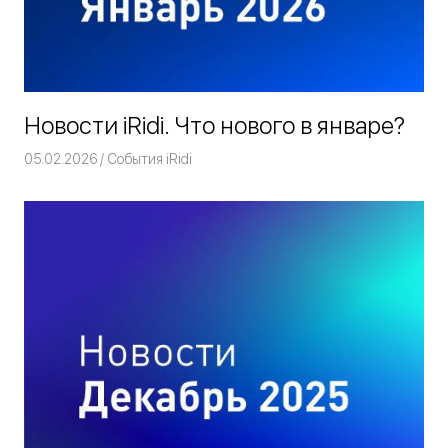
Новости iRidi. Что нового в январе?
05.02.2026
Команда iRidium mobile
События iRidi