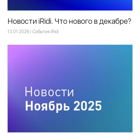
Новости iRidi. Что нового в декабре?
13.01.2026
Команда iRidium mobile
События iRidi