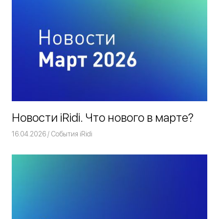
Новости iRidi. Что нового в марте?
16.04.2026
Команда iRidium mobile
События iRidi