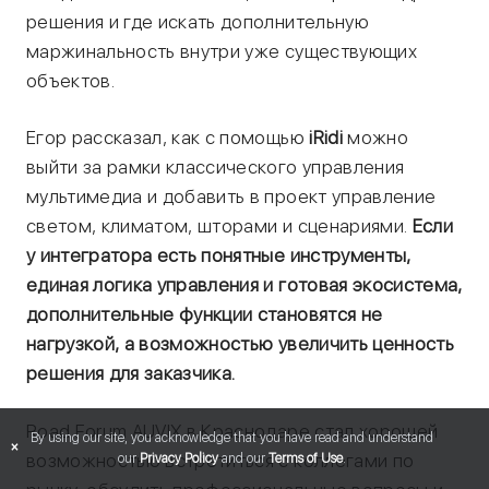
решения и где искать дополнительную
маржинальность внутри уже существующих
объектов.
Егор рассказал, как с помощью
iRidi
можно
выйти за рамки классического управления
мультимедиа и добавить в проект управление
светом, климатом, шторами и сценариями.
Если
у интегратора есть понятные инструменты,
единая логика управления и готовая экосистема,
дополнительные функции становятся не
нагрузкой, а возможностью увеличить ценность
решения для заказчика.
Road Forum AUVIX в Краснодаре стал хорошей
By using our site, you acknowledge that you have read and understand
×
возможностью встретиться с коллегами по
our
Privacy Policy
and our
Terms of Use
.