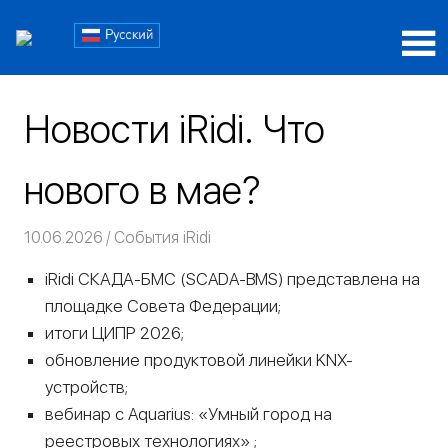
Пропустить
Блог
и
перейти
Блог
iRidi
к
iRidi
содержимому
Новости iRidi. Что
нового в мае?
10.06.2026
Команда iRidium mobile
События iRidi
iRidi СКАДА-БМС (SCADA-BMS) представлена на
площадке Совета Федерации;
итоги ЦИПР 2026;
обновление продуктовой линейки KNX-
устройств;
вебинар с Aquarius: «Умный город на
реестровых технологиях» ;