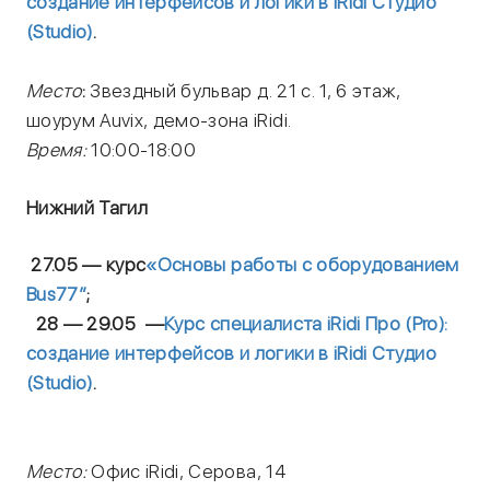
создание интерфейсов и логики в iRidi Студио
(Studio)
.
Место
:
Звездный бульвар д. 21 с. 1, 6 этаж,
шоурум Auvix, демо-зона iRidi.
Время:
10:00-18:00
Нижний Тагил
27.05
— курс
«
Основы работы с оборудованием
Bus77″
;
28 — 29.05
—
Курс
специалиста iRidi Про (Pro):
создание интерфейсов и логики в iRidi Студио
(Studio)
.
Место:
Офис iRidi, Серова, 14