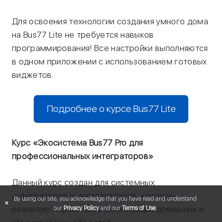
Для освоения технологии создания умного дома
на Bus77 Lite не требуется навыков
программирования! Все настройки выполняются
в одном приложении с использованием готовых
виджетов.
Подробнее о курсе Bus77 Lite
Курс «Экосистема Bus77 Pro для
профессиональных интеграторов»
Данный курс создан для системных
интеграторов и инсталляторов, которые
By using our site, you acknowledge that you have read and understand
×
реализуют проекты автоматизации домашних и
our
Privacy Policy
and our
Terms of Use
.