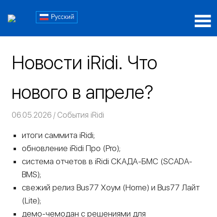
Пропустить
Блог
и
перейти
Блог
iRidi
к
iRidi
содержимому
Новости iRidi. Что
нового в апреле?
06.05.2026
Команда iRidium mobile
События iRidi
итоги саммита iRidi;
обновление iRidi Про (Pro);
система отчетов в iRidi СКАДА-БМС (SCADA-
BMS);
свежий релиз Bus77 Хоум (Home) и Bus77 Лайт
(Lite);
демо-чемодан с решениями для