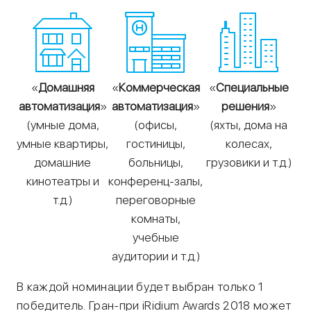
«
Домашняя
«
Коммерческая
«
Специальные
автоматизация
»
автоматизация
»
решения
»
(умные дома,
(офисы,
(яхты, дома на
умные квартиры,
гостиницы,
колесах,
домашние
больницы,
грузовики и т.д.)
кинотеатры и
конференц-залы,
т.д.)
переговорные
комнаты,
учебные
аудитории и т.д.)
В каждой номинации будет выбран только 1
победитель. Гран-при iRidium Awards 2018 может