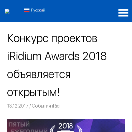
Пропустить
Блог
и
перейти
Блог
iRidi
к
iRidi
содержимому
Конкурс проектов
iRidium Awards 2018
объявляется
открытым!
13.12.2017
Команда iRidium mobile
События iRidi