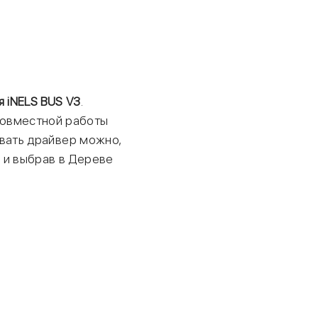
 iNELS BUS V3
.
совместной работы
ровать драйвер можно,
o и выбрав в Дереве