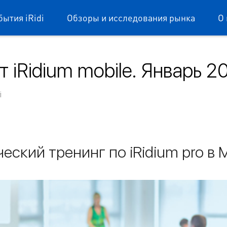
бытия iRidi
Обзоры и исследования рынка
О 
 iRidium mobile. Январь 2
ium mobile
i
ческий тренинг по iRidium pro в 