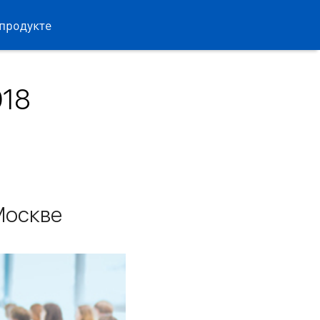
продукте
018
Москве