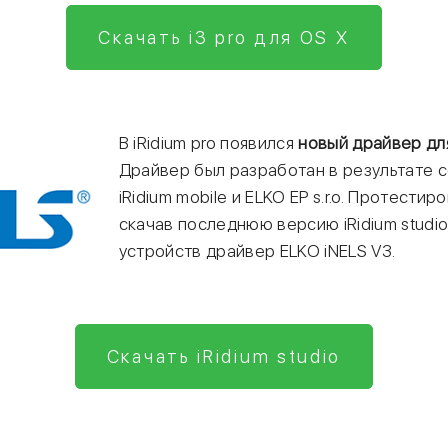
Скачать i3 pro для OS X
В iRidium pro появился
новый драйвер для
Драйвер был разработан в результате 
iRidium mobile и ELKO EP s.r.o. Протести
скачав последнюю версию iRidium studi
устройств драйвер ELKO iNELS V3.
Скачать iRidium studio