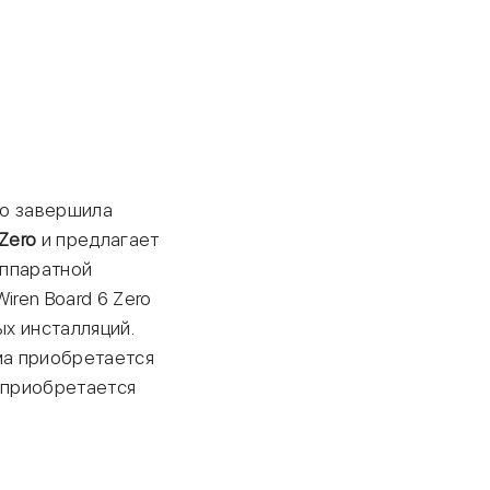
но завершила
Zero
и предлагает
аппаратной
Wiren Board 6 Zero
ых инсталляций.
ма приобретается
o приобретается