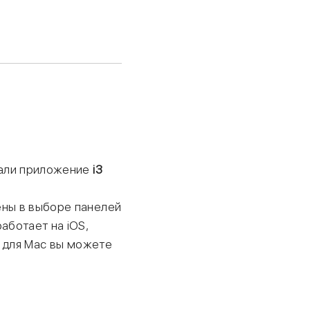
лали приложение
i3
ены в выборе панелей
работает на iOS,
ro для Mac вы можете