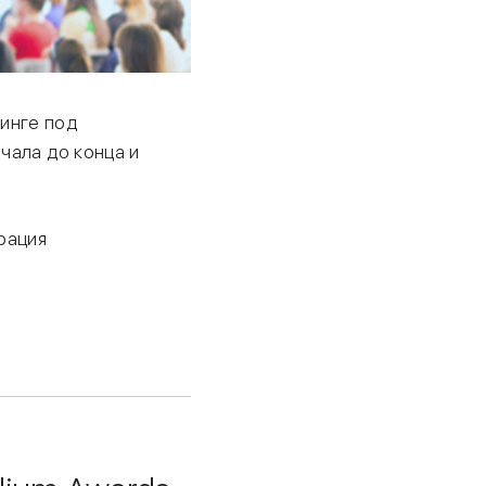
нинге под
чала до конца и
рация