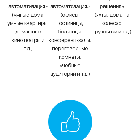
автоматизация
»
автоматизация
»
решения
»
(умные дома,
(офисы,
(яхты, дома на
умные квартиры,
гостиницы,
колесах,
домашние
больницы,
грузовики и т.д.)
кинотеатры и
конференц-залы,
т.д.)
переговорные
комнаты,
учебные
аудитории и т.д.)