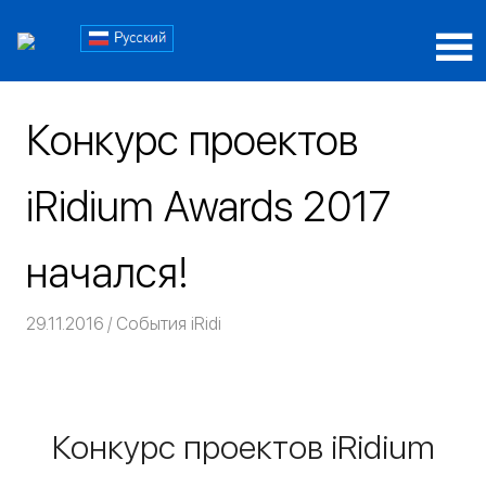
Пропустить
Блог
и
перейти
Блог
iRidi
к
iRidi
содержимому
Конкурс проектов
iRidium Awards 2017
начался!
29.11.2016
Команда iRidium mobile
События iRidi
Конкурс проектов iRidium