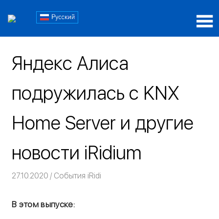
Пропустить
Блог
и
перейти
Блог
iRidi
к
iRidi
содержимому
Яндекс Алиса
подружилась с KNX
Home Server и другие
новости iRidium
27.10.2020
Команда iRidium mobile
События iRidi
В этом выпуске: