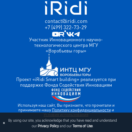
contact@iridi.com
+7 (499) 322-73-29
Участник Инновационного научно-
технологического центра МГУ
«Воробьевы горы»
Проект «iRidi Smart building» реализуется при
поддержке Фонда Содействия Инновациям
Используя наш сайт, Вы признаете, что прочитали и
принимаете нашу
Политику конфиденциальности
и
Условия использования
By using our site, you acknowledge that you have read and understand
×
our
Privacy Policy
and our
Terms of Use
.