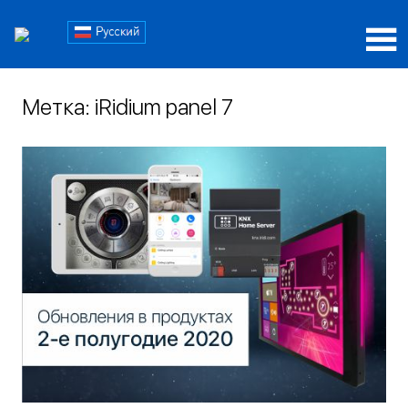
Пропустить
Блог
и
перейти
Блог
iRidi
к
iRidi
содержимому
Метка:
iRidium panel 7