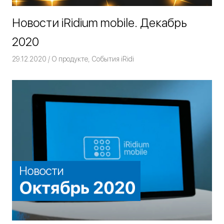
Новости iRidium mobile. Декабрь
2020
29.12.2020
Команда iRidium mobile
О продукте
,
События iRidi