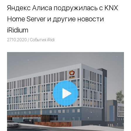
Яндекс Алиса подружилась с KNX
Home Server и другие новости
iRidium
27.10.2020
Команда iRidium mobile
События iRidi