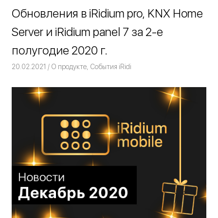
Обновления в iRidium pro, KNX Home
Server и iRidium panel 7 за 2-е
полугодие 2020 г.
20.02.2021
Команда iRidium mobile
О продукте
,
События iRidi