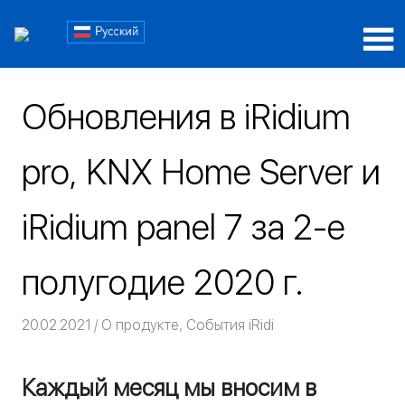
Пропустить
Блог
и
перейти
Блог
iRidi
к
iRidi
содержимому
Обновления в iRidium
pro, KNX Home Server и
iRidium panel 7 за 2-е
полугодие 2020 г.
20.02.2021
Команда iRidium mobile
О продукте
,
События iRidi
Каждый месяц мы вносим в