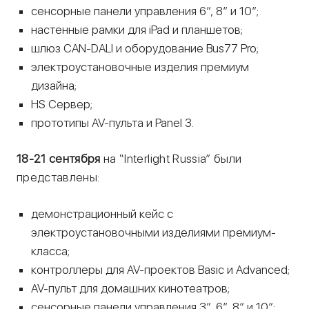
сенсорные панели управления 6”, 8” и 10”;
настенные рамки для iPad и планшетов;
шлюз CAN-DALI и оборудование Bus77 Pro;
электроустановочные изделия премиум
дизайна;
HS Сервер;
прототипы AV-пульта и Panel 3.
18-21 сентября
на “Interlight Russia” были
представлены:
демонстрационный кейс с
электроустановочными изделиями премиум-
класса;
контроллеры для AV-проектов Basic и Advanced;
AV-пульт для домашних кинотеатров;
сенсорные панели управления 3”, 6”, 8” и 10”;