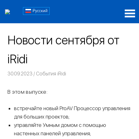
Пропустить
Блог
и
перейти
Блог
iRidi
к
iRidi
содержимому
Новости сентября от
iRidi
30.09.2023
Команда iRidium mobile
События iRidi
В этом выпуске:
встречайте новый ProAV Процессор управления
для больших проектов;
управляйте Умным домом с помощью
настенных панелей управления;