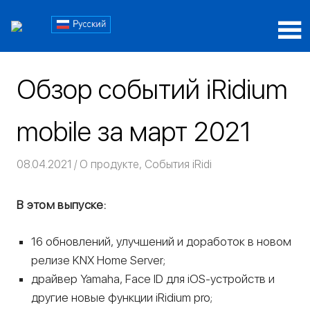
Пропустить
Блог
и
перейти
Блог
iRidi
к
iRidi
содержимому
Обзор событий iRidium
mobile за март 2021
08.04.2021
Команда iRidium mobile
О продукте
,
События iRidi
В этом выпуске:
16 обновлений, улучшений и доработок в новом
релизе KNX Home Server;
драйвер Yamaha, Face ID для iOS-устройств и
другие новые функции iRidium pro;