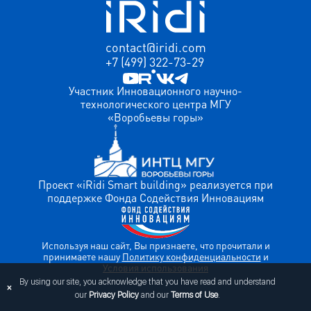
contact@iridi.com
+7 (499) 322-73-29
Участник Инновационного научно-
технологического центра МГУ
«Воробьевы горы»
Проект «iRidi Smart building» реализуется при
поддержке Фонда Содействия Инновациям
Используя наш сайт, Вы признаете, что прочитали и
принимаете нашу
Политику конфиденциальности
и
Условия использования
By using our site, you acknowledge that you have read and understand
×
our
Privacy Policy
and our
Terms of Use
.