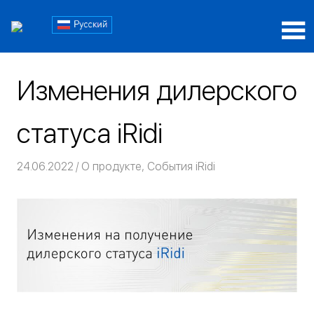
Пропустить
Блог
и
перейти
Блог
iRidi
к
iRidi
содержимому
Изменения дилерского
статуса iRidi
24.06.2022
Команда iRidium mobile
О продукте
,
События iRidi