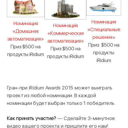
Номинация
Номинация
Номинация
«Специальные
«Домашняя
«Коммерческая
решения»
автоматизация»
автоматизация»
Приз: $500 на
Приз:$500 на
Приз:$500 на
продукты
продукты iRidium
продукты iRidium
iRidium
Гран-при iRidium Awards 2015 может выиграть
проект из любой номинации. В каждой
номинации будет выбран только 1 победитель.
Как принять участие?
— Сделайте 3-минутное
видео вашего проекта и пришлите его нам!