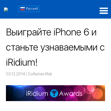
Пропустить
Блог
и
перейти
Блог
iRidi
к
iRidi
содержимому
Выиграйте iPhone 6 и
станьте узнаваемыми c
iRidium!
03.12.2014
Команда iRidium mobile
События iRidi