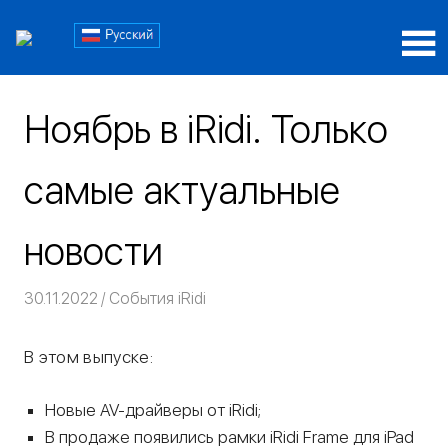
Пропустить
Блог
и
перейти
Блог
iRidi
к
iRidi
содержимому
Ноябрь в iRidi. Только
самые актуальные
новости
30.11.2022
Команда iRidium mobile
События iRidi
В этом выпуске:
Новые AV-драйверы от iRidi;
В продаже появились рамки iRidi Frame для iPad