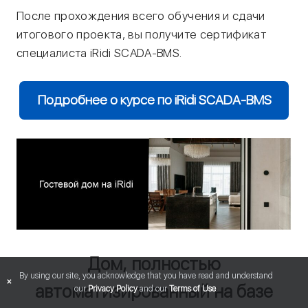
После прохождения всего обучения и сдачи
итогового проекта, вы получите сертификат
специалиста iRidi SCADA-BMS.
Подробнее о курсе по iRidi SCADA-BMS
Дом, полностью
By using our site, you acknowledge that you have read and understand
×
автоматизированный на базе
our
Privacy Policy
and our
Terms of Use
.