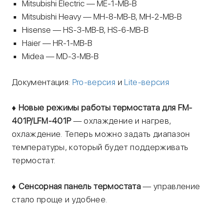
Mitsubishi Electric — ME-1-MB-B
Mitsubishi Heavy — MH-8-MB-B, MH-2-MB-B
Hisense — HS-3-MB-B, HS-6-MB-B
Haier — HR-1-MB-B
Midea — MD-3-MB-B
Документация:
Pro-версия
и
Lite-версия
♦ Новые режимы работы термостата для FM-
401P/LFM-401P
— охлаждение и нагрев,
охлаждение. Теперь можно задать диапазон
температуры, который будет поддерживать
термостат.
♦
Сенсорная панель термостата
— управление
стало проще и удобнее.