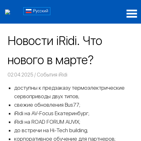
Пропустить
Блог
и
перейти
Блог
iRidi
к
iRidi
содержимому
Новости iRidi. Что
нового в марте?
02.04.2025
Команда iRidium mobile
События iRidi
доступны к предзаказу термоэлектрические
сервоприводы двух типов;
свежие обновления Bus77;
iRidi на AV-Focus Екатеринбург;
iRidi на ROAD FORUM AUVIX;
до встречи на Hi-Tech building;
корпоративное обучение для партнеров;