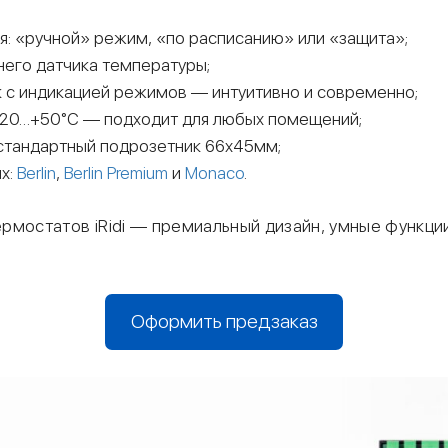
я: «ручной» режим, «по расписанию» или «защита»;
его датчика температуры;
к с индикацией режимов — интуитивно и современно;
-20…+50°C — подходит для любых помещений;
стандартный подрозетник 66х45мм;
ях:
Berlin
,
Berlin Premium
и
Monaco
.
рмостатов iRidi — премиальный дизайн, умные функции
Оформить предзаказ