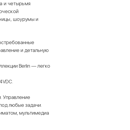
а и четырьмя
ерческой
ницы, шоурумы и
востребованные
равление и детальную
ллекции Berlin — легко
24VDC.
. Управление
под любые задачи.
лиматом, мультимедиа