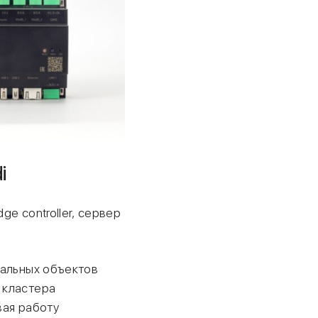
i
e controller, сервер
кальных объектов
 кластера
вая работу