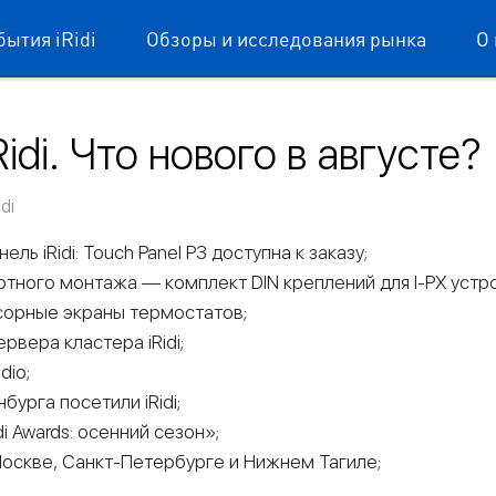
бытия iRidi
Обзоры и исследования рынка
О 
idi. Что нового в августе?
dium mobile
di
ль iRidi: Touch Panel P3 доступна к заказу;
тного монтажа — комплект DIN креплений для I-PX устро
нсорные экраны термостатов;
рвера кластера iRidi;
dio;
бурга посетили iRidi;
di Awards: осенний сезон»;
Москве, Санкт-Петербурге и Нижнем Тагиле;