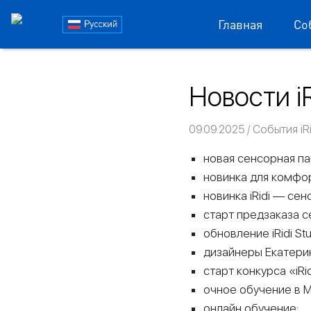
Блог
Главная
Со
iRidi
Пропустить
и
Новости iR
перейти
к
содержимому
09.09.2025
Команда iRi
События iRi
новая сенсорная пане
новинка для комфор
новинка iRidi — се
старт предзаказа се
обновление iRidi Stu
дизайнеры Екатерин
старт конкурса «iRi
очное обучение в 
онлайн обучение;