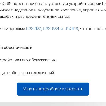
X-DIN предназначен для установки устройств серии I-
ечивает надежное и аккуратное крепление, упрощая м
шкафах и распределительных щитах.
м с моделями
I-PX-RS1, I-PX-RS4 и I-PX-IR3
, что позволя
ки обеспечивает:
стройствам для обслуживания;
ацию кабельных подключений.
Узнать подробнее и заказать