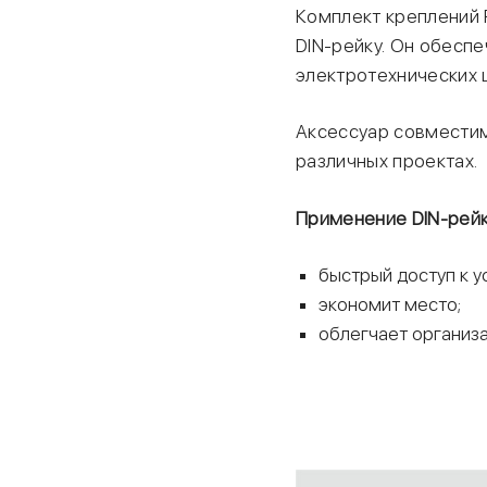
Комплект креплений P
DIN-рейку. Он обесп
электротехнических 
Аксессуар совмести
различных проектах.
Применение DIN-рей
быстрый доступ к у
экономит место;
облегчает организ