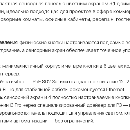
пактная сенсорная панель с цветным экраном 3,1 дюйм
и, идеально подходящая для проектов в сфере комм
говорные комнаты, офисные кабинеты, ресепшн, гости
.
авления:
физические кнопки настраиваются под самые 
удование, а сенсорный экран обеспечивает точечное уп
н
: минималистичный корпус и четыре кнопки в 6 цветах ко
нтерьер.
е:
на выбор — PoE 802.3af или стандартное питание 12–
Fi, но для стабильной работы рекомендуется Ethernet.
ь:
сенсорный экран и 4 полностью настраиваемые кнопки
нии i3 Pro через специализированный драйвер для P3 — 
ерсальность:
панель подходит для управления светом, к
нтами автоматизации — без ограничений.