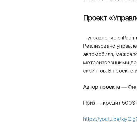
Проект «
Управл
– управление с iPad 
Реализовано управлен
автомобиля, межсал
моторизованными доп
скриптов. В проекте 
Автор проекта
— Фили
Приз
— кредит 500$ н
https://youtu.be/xjyQi