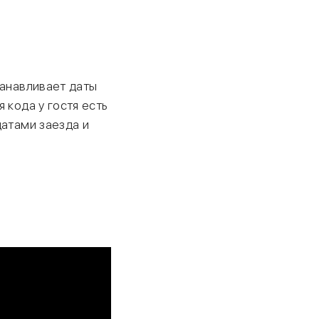
танавливает даты
 кода у гостя есть
датами заезда и