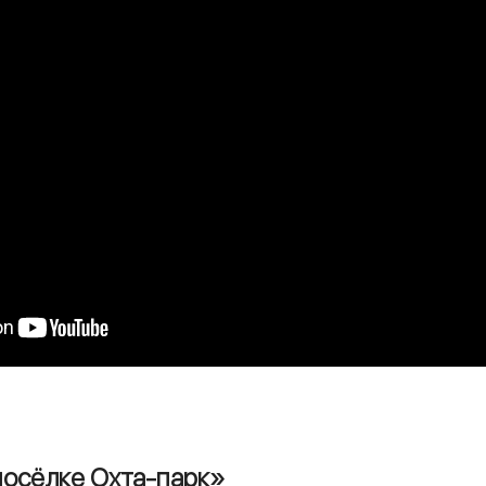
посёлке Охта-парк»