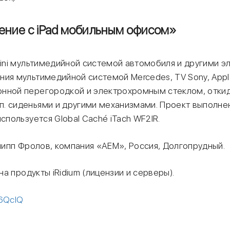
ение с iPad мобильным офисом»
mini мультимедийной системой автомобиля и другими э
ия мультимедийной системой Mercedes, TV Sony, Apple
онной перегородкой и электрохромным стеклом, отки
. сиденьями и другими механизмами. Проект выполне
используется Global Caché iTach WF2IR.
пп Фролов, компания «АЕМ», Россия, Долгопрудный.
а продукты iRidium (лицензии и серверы).
g6QcIQ