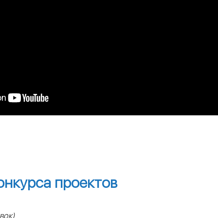
онкурса проектов
вок)