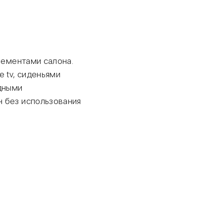
лементами салона.
 tv, сиденьями
дными
н без использования