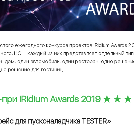
того ежегодного конкурса проектов iRidium Awards 20
ного, НО … каждый из них представляет отдельный тип
ин дом, один автомобиль, один ресторан, одно решени
дно решение для гостиниц.
при iRidium Awards 2019 ★ ★ ★
ейс для пусконаладчика TESTER»