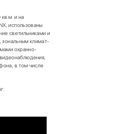
кв.м. и на
NX, использованы
ние светильниками и
, зональным климат-
емами охранно-
 видеонаблюдения,
фона, в том числе
г.