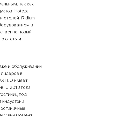
альным, так как
уктов. Hoteza
 отелей. iRidium
борудованием в
ественно новый
го отеля и
овке и обслуживании
 лидеров в
MARTEQ имеет
в. С 2013 года
гостиниц под
я индустрии
 гостиничные
 текущий момент