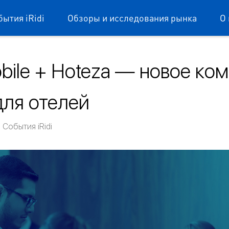
бытия iRidi
Обзоры и исследования рынка
О 
obile + Hoteza — новое ко
ля отелей
ium mobile
,
События iRidi