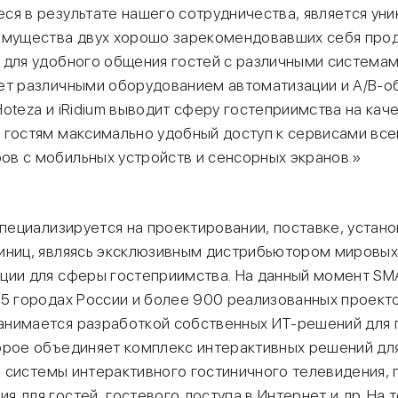
я в результате нашего сотрудничества, является уник
имущества двух хорошо зарекомендовавших себя прод
 для удобного общения гостей с различными системами
ет различными оборудованием автоматизации и А/В-о
oteza и iRidium выводит сферу гостеприимства на кач
 гостям максимально удобный доступ к сервисами все
в с мобильных устройств и сенсорных экранов.»
пециализируется на проектировании, поставке, устан
иниц, являясь эксклюзивным дистрибьютором мировых
ции для сферы гостеприимства. На данный момент S
 5 городах России и более 900 реализованных проекто
нимается разработкой собственных ИТ-решений для 
орое объединяет комплекс интерактивных решений дл
ч. системы интерактивного гостиничного телевидения,
я для гостей, гостевого доступа в Интернет и др. На