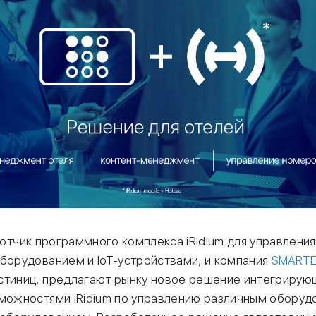
ботчик программного комплекса iRidium для управлени
оборудованием и IoT-устройствами, и компания
SMART
стиниц, предлагают рынку новое решение интегрирую
зможностями iRidium по управлению различным обору