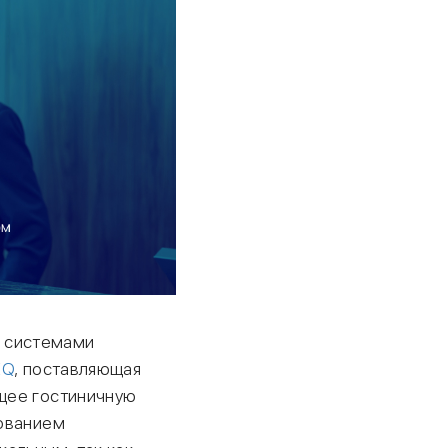
я системами
EQ
, поставляющая
щее гостиничную
дованием