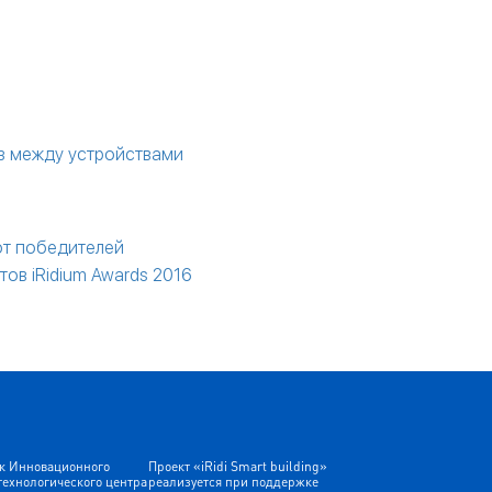
люз между устройствами
от победителей
тов iRidium Awards 2016
к Инновационного
Проект «iRidi Smart building»
технологического центра
реализуется при поддержке