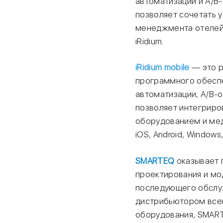
автоматизации и А/В
позволяет сочетать 
менеджмента отелей
iRidium.
iRidium mobile
— это р
программного обесп
автоматизации, А/В-о
позволяет интегриро
оборудованием и мед
iOS, Android, Window
SMARTEQ
оказывает 
проектирования и мо
последующего обслу
дистрибьютором все
оборудования, SMART