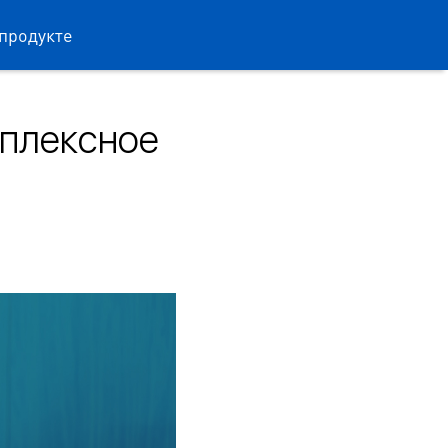
продукте
мплексное