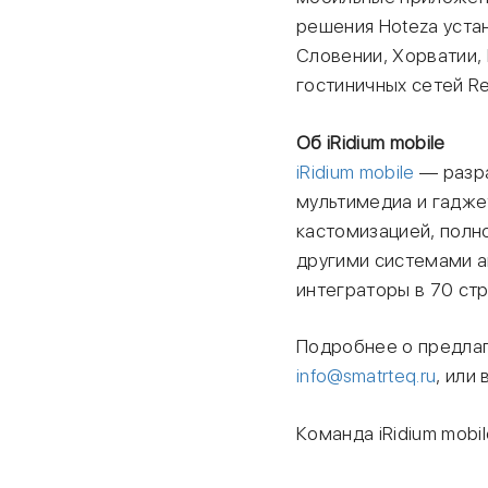
решения Hoteza устан
Словении, Хорватии,
гостиничных сетей Rezi
Об iRidium mobile
iRidium mobile
— разра
мультимедиа и гадже
кастомизацией, полно
другими системами а
интеграторы в 70 стр
Подробнее о предлаг
info@smatrteq.ru
, или
Команда iRidium mobi