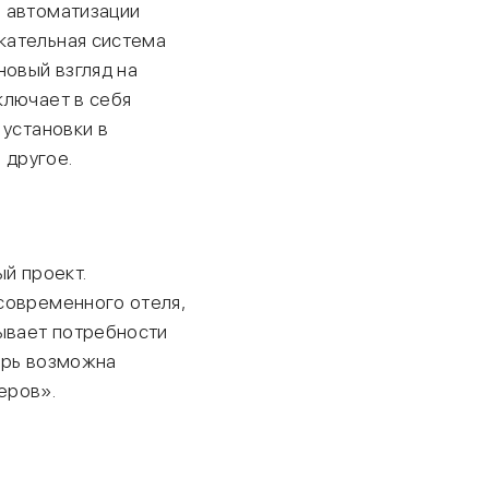
ы автоматизации
кательная система
новый взгляд на
ключает в себя
 установки в
 другое.
ый проект.
современного отеля,
рывает потребности
перь возможна
еров».