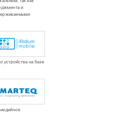
альным, так как
неджмента и
ддерживаемыми
о устройства на базе
имедийное