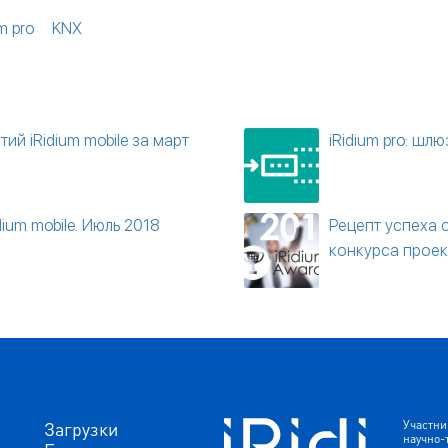
m pro
KNX
ий iRidium mobile за март
iRidium pro: ш
dium mobile. Июль 2018
Рецепт успеха 
конкурса проек
Загрузки
Участни
научно-