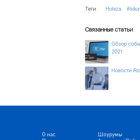
Теги:
Hoteza
iRidiu
Связанные статьи
Обзор событ
2021
Новости iRi
О нас
Шоурумы