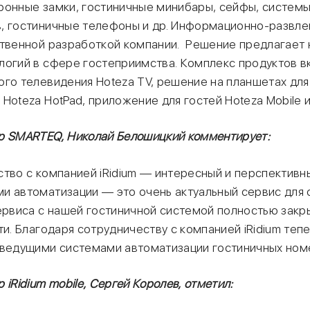
ронные замки, гостиничные минибары, сейфы, систем
, гостиничные телефоны и др. Информационно-развле
ственной разработкой компании. Решение предлагает 
логий в сфере гостеприимства. Комплекс продуктов в
ого телевидения Hoteza TV, решение на планшетах для
Hoteza HotPad, приложение для гостей Hoteza Mobile и
р SMARTEQ, Николай Белошицкий комментирует:
тво с компанией iRidium — интересный и перспективн
и автоматизации — это очень актуальный сервис для 
сервиса с нашей гостиничной системой полностью зак
ти. Благодаря сотрудничеству с компанией iRidium те
 ведущими системами автоматизации гостиничных ном
 iRidium mobile, Сергей Королев, отметил: