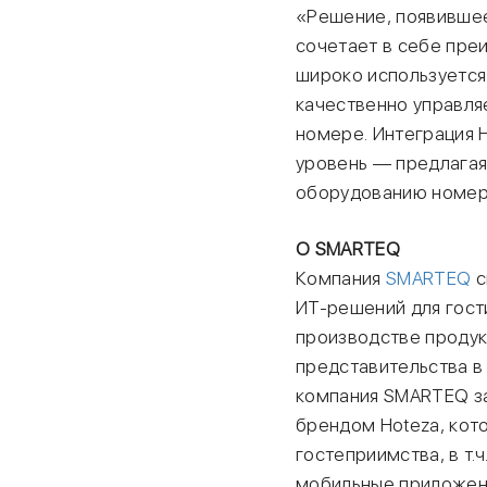
«Решение, появившеес
сочетает в себе пре
широко используется
качественно управля
номере. Интеграция H
уровень — предлагая
оборудованию номеро
О SMARTEQ
Компания
SMARTEQ
с
ИТ-решений для гост
производстве продук
представительства в
компания SMARTEQ за
брендом Hoteza, кот
гостеприимства, в т.
мобильные приложени