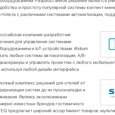
-оборудованием. Разработанное решение является уник
удобство и простоту популярной системы контент-ме
 Hoteza с различными системами автоматизации, по
оссийская компания-разработчик
ечения для управления системами
борудованием и IoT-устройствами. iRidium
вать любые системы автоматизации, А/В-
иасерверы и управлять проектом с любого мобильног
s, используя любой дизайн интерфейса.
полный комплекс решений для отелей от
дернизации систем до их пусконаладки и
живания. Являясь эксклюзивным
мирно известных брендов гостиничного
EQ предлагает широкий ассортимент товаров: мульт