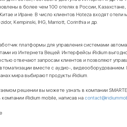
овлены в более чем 100 отелях в России, Казахстане
 Китае и Иране. В число клиентов Hoteza входят отел
dor, Kempinski, IHG, Marriott, Corinthia и др.
ботчик платформы для управления системами автома
тами из Интернета Вещей. Интерфейсы iRidium выгодн
стью отвечают запросам клиентов и позволяют управля
втоматизации вместе с аудио-, видеооборудованием.
анах мира выбирают продукты iRidium.
аемом решении вы можете узнать в компании SMARTE
 в компании iRidium mobile, написав на
contact@iridiummob
le