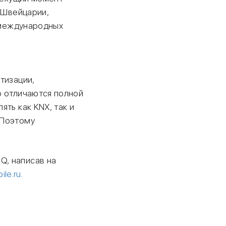
, Швейцарии,
и международных
тизации,
о отличаются полной
ть как KNX, так и
 Поэтому
Q, написав на
ile.ru
.