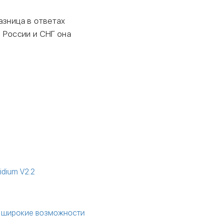
азница в ответах
в России и СНГ она
idium V2.2
 = широкие возможности