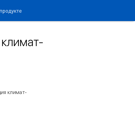
продукте
 климат-
ия климат-