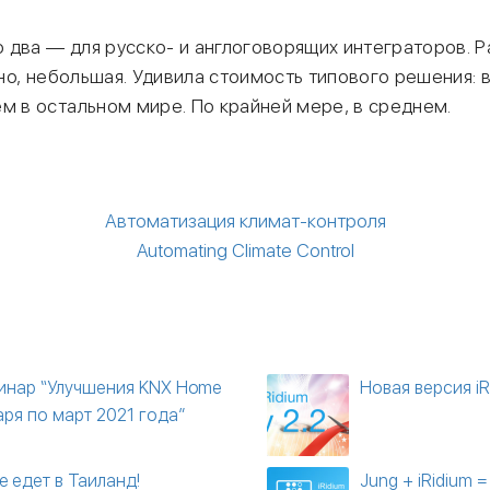
 два — для русско- и англоговорящих интеграторов. Р
анно, небольшая. Удивила стоимость типового решения: 
м в остальном мире. По крайней мере, в среднем.
Автоматизация климат-контроля
Automating Climate Control
инар “Улучшения KNX Home
Новая версия iR
варя по март 2021 года”
le едет в Таиланд!
Jung + iRidium