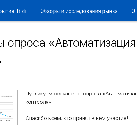
бытия iRidi
Обзоры и исследования рынка
О 
ы опроса «Автоматизация
»
ium mobile
i
Публикуем результаты опроса «Автоматизац
контроля».
Спасибо всем, кто принял в нем участие!