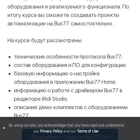
оборудования и реализуемого функционала. По
итогу курса вы сможете создавать проекты
автоматизации на Bus77 самостоятельно.
На курсе будут рассмотрены:
технические особенности протокола Bus77;
состав оборудования и ПО для конфигурации;
базовую информацию о настройке
оборудования в приложении Bus77 Home;
информацию о работе с драйвером Bus77 в
редакторе iRidi Studio;
описание демо-комплектов с оборудованием
Bus77.
By using our site, you acknowledge that you have read and understand
×
our
Privacy Policy
and our
Terms of Use
.
Подробнее о курсе Bus77 Pro