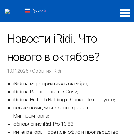
Пропустить
Блог
и
перейти
Блог
iRidi
к
iRidi
содержимому
Новости iRidi. Что
нового в октябре?
10.11.2025
Команда iRidium mobile
События iRidi
iRidi на мероприятиях в октябре;
iRidi на Rucore Forum в Сочи;
iRidi на Hi-Tech Building в Санкт-Петербурге;
новые позиции внесены в реестр
Минпромторга;
обновление iRidi Pro 1.3.83;
интеграторы посетили офис и производство