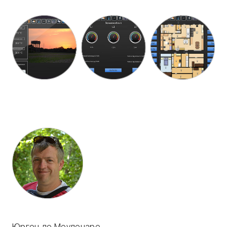
Юрген де Меуленаре