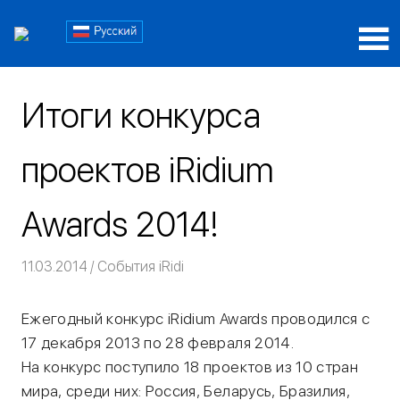
Пропустить
Блог
и
перейти
Блог
iRidi
к
iRidi
содержимому
Итоги конкурса
проектов iRidium
Awards 2014!
11.03.2014
Команда iRidium mobile
События iRidi
Ежегодный конкурс iRidium Awards проводился с
17 декабря 2013 по 28 февраля 2014.
На конкурс поступило 18 проектов из 10 стран
мира, среди них: Россия, Беларусь, Бразилия,