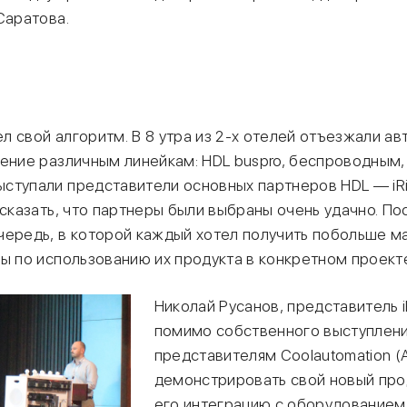
Саратова.
 свой алгоритм. В 8 утра из 2-х отелей отъезжали авт
чение различным линейкам: HDL buspro, беспроводным,
ступали представители основных партнеров HDL — iRid
 сказать, что партнеры были выбраны очень удачно. По
чередь, в которой каждый хотел получить побольше м
ы по использованию их продукта в конкретном проект
Николай Русанов, представитель iR
помимо собственного выступлен
представителям Coolautomation (
демонстрировать свой новый про
его интеграцию с оборудованием