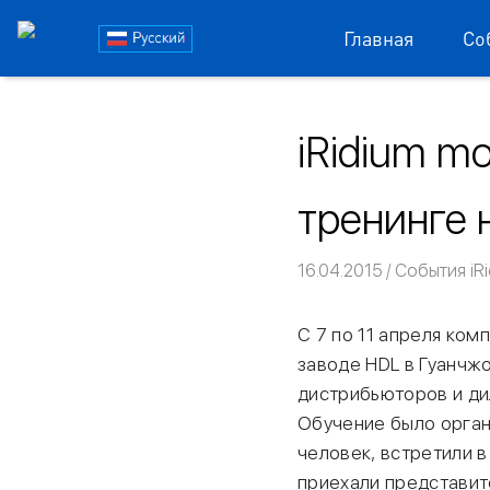
Блог
Главная
Со
iRidi
Пропустить
и
iRidium m
перейти
к
содержимому
тренинге 
16.04.2015
Команда iRi
События iRi
С 7 по 11 апреля ком
заводе HDL в Гуанчжо
дистрибьюторов и дил
Обучение было орган
человек, встретили в
приехали представит