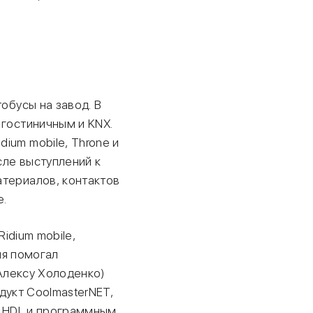
обусы на завод. В
 гостиничным и KNX.
ium mobile, Throne и
сле выступлений к
атериалов, контактов
е.
idium mobile,
ия помогал
Алексу Холоденко)
дукт CoolmasterNET,
 HDL и программным