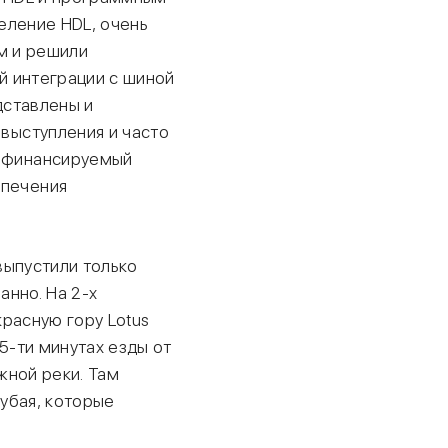
деление HDL, очень
м и решили
й интеграции с шиной
дставлены и
 выступления и часто
, финансируемый
спечения
выпустили только
анно. На 2-х
красную гору Lotus
15-ти минутах езды от
жной реки. Там
убая, которые