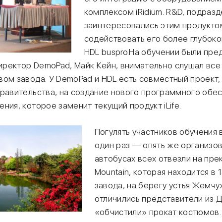
комплексом iRidium. R&D, подраз
заинтересовались этим продукто
содействовать его более глубоко
HDL buspro.На обучении были пре
Директор DemoPad, Майк Кейн, внимательно слушал все
вом завода. У DemoPad и HDL есть совместный проект
правительства, на создание нового программного обе
ния, которое заменит текущий продукт iLife.
Погулять участников обучения 
один раз — опять же организов
автобусах всех отвезли на пре
Mountain, которая находится в 
завода, на берегу устья Жемчу
отличились представители из Д
«обчистили» прокат костюмов.