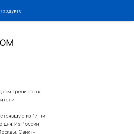
продукте
ном
одном тренинге на
вители
стоявшую из 17-ти
 дня. Из России
Москвы, Санкт-