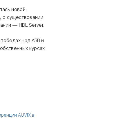
лась новой.
), о существовании
нии — HDL Server.
победах над ABB и
 собственных курсах
еренции AUVIX в