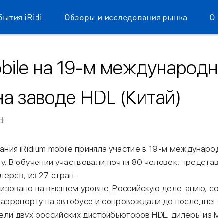
бытия iRidi
Обзоры и исследования рынка
О 
obile на 19-м международ
на заводе HDL (Китай)
dium mobile
di
пания iRidium mobile приняла участие в 19-м междунар
у. В обучении участвовали почти 80 человек, предста
еров, из 27 стран.
изовано на высшем уровне. Российскую делегацию, со
 аэропорту на автобусе и сопровождали до последнего
ели двух российских дистрибьюторов HDL, дилеры из 