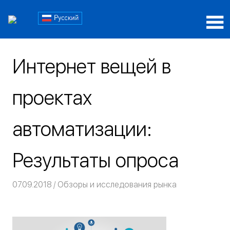
Пропустить
Блог
и
перейти
Блог
iRidi
к
iRidi
содержимому
Интернет вещей в
проектах
автоматизации:
Результаты опроса
07.09.2018
Команда iRidium mobile
Обзоры и исследования рынка