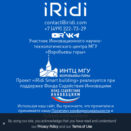
contact@iridi.com
+7 (499) 322-73-29
Участник Инновационного научно-
технологического центра МГУ
«Воробьевы горы»
Проект «iRidi Smart building» реализуется при
поддержке Фонда Содействия Инновациям
Используя наш сайт, Вы признаете, что прочитали и
принимаете нашу
Политику конфиденциальности
и
Условия использования
By using our site, you acknowledge that you have read and understand
×
our
Privacy Policy
and our
Terms of Use
.