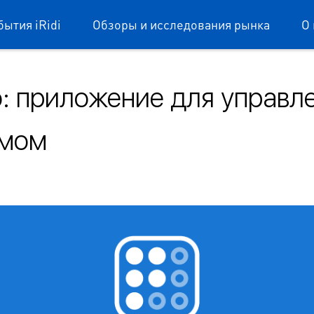
бытия iRidi
Обзоры и исследования рынка
О 
ro: приложение для управл
омом
dium mobile
е