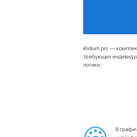
iRidium pro — компл
требующих индивидуа
логики.
В графич