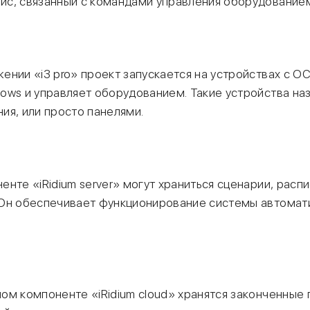
йс, связанный с командами управления оборудование
ении «i3 pro» проект запускается на устройствах с ОС 
dows и управляет оборудованием. Такие устройства н
ия, или просто панелями.
енте «iRidium server» могут храниться сценарии, распи
 Он обеспечивает функционирование системы автомат
ом компоненте «iRidium cloud» хранятся законченные 