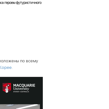
ка героем футуристичного
сположены по всему
 Корее
.