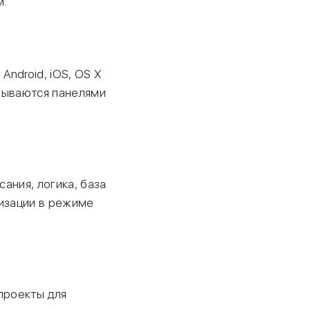
м.
Android, iOS, OS X
азываются панелями
сания, логика, база
изации в режиме
проекты для