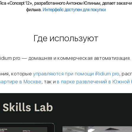
йса «Concept 12», разработанного Антоном Юлиным, делает заказчи
фильма.
Интерфейс доступен для покупки
Где используют
idium pro — домашняя и коммерческая автоматизация.
ания, которые
управляются при помощи iRidium pro
, ра
вартире в Москве
, так и
в парке развлечений в Южной