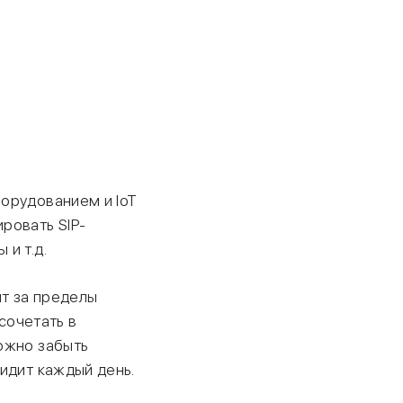
орудованием и IoT
ровать SIP-
и т.д.
ят за пределы
сочетать в
ожно забыть
идит каждый день.