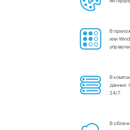
интерфе
В прилож
или Win
управлен
В компон
данных.
24/7.
В облачн