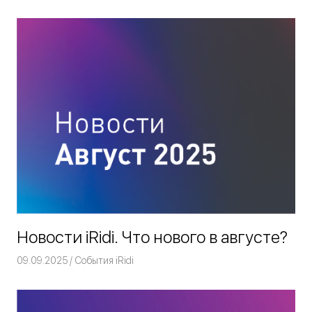
Новости iRidi. Что нового в августе?
09.09.2025
Команда iRidium mobile
События iRidi