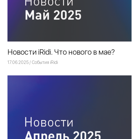
Новости iRidi. Что нового в мае?
17.06.2025
Команда iRidium mobile
События iRidi