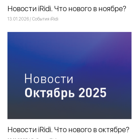
Новости iRidi. Что нового в ноябре?
13.01.2026
Команда iRidium mobile
События iRidi
Новости iRidi. Что нового в октябре?