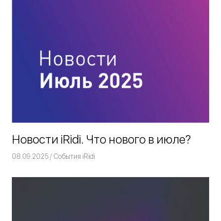
Новости iRidi. Что нового в июле?
08.09.2025
Команда iRidium mobile
События iRidi