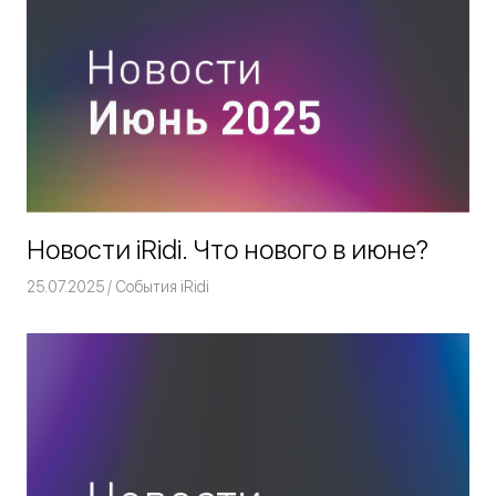
Новости iRidi. Что нового в июне?
25.07.2025
Команда iRidium mobile
События iRidi