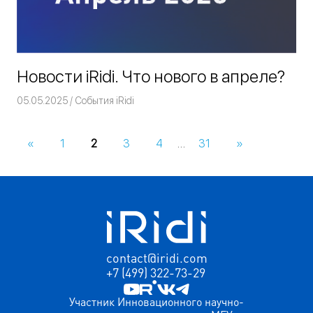
Новости iRidi. Что нового в апреле?
05.05.2025
Команда iRidium mobile
События iRidi
«
Предыдущие
1
2
3
4
…
31
Следующие
»
Навигация
записи
записи
по
записям
contact@iridi.com
+7 (499) 322-73-29
Участник Инновационного научно-