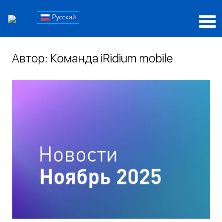
Пропустить
Блог
и
перейти
Блог
iRidi
к
iRidi
содержимому
Автор:
Команда iRidium mobile