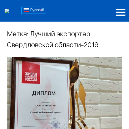
Пропустить
Блог
и
перейти
Блог
iRidi
к
iRidi
содержимому
Метка:
Лучший экспортер
Свердловской области-2019