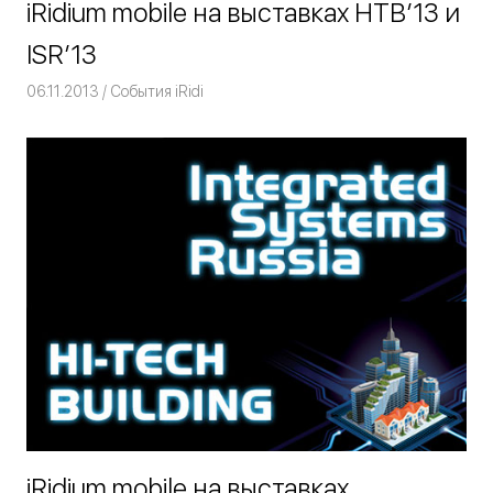
iRidium mobile на выставках HTB’13 и
ISR’13
06.11.2013
Команда iRidium mobile
События iRidi
iRidium mobile на выставках