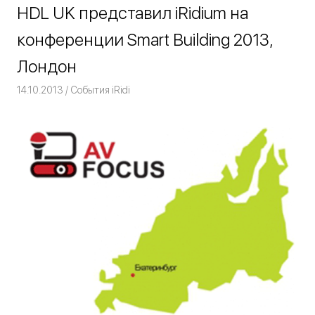
HDL UK представил iRidium на
конференции Smart Building 2013,
Лондон
14.10.2013
Команда iRidium mobile
События iRidi