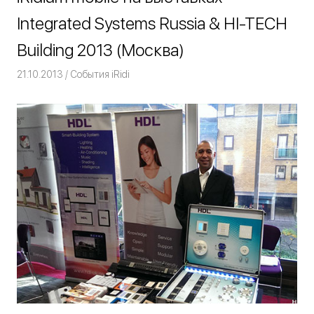
Integrated Systems Russia & HI-TECH
Building 2013 (Москва)
21.10.2013
Команда iRidium mobile
События iRidi