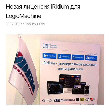
Новая лицензия iRidium для
LogicMachine
10.12.2013
Команда iRidium mobile
События iRidi