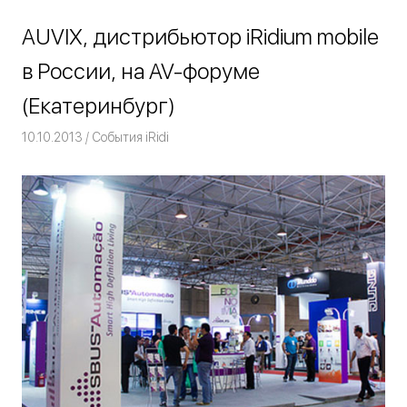
AUVIX, дистрибьютор iRidium mobile
в России, на AV-форуме
(Екатеринбург)
10.10.2013
Команда iRidium mobile
События iRidi