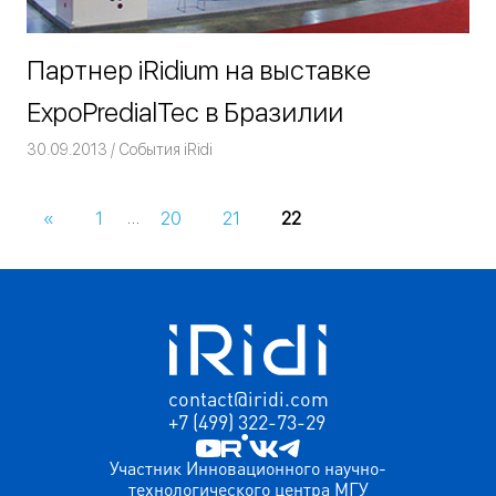
Партнер iRidium на выставке
ExpoPredialTec в Бразилии
30.09.2013
Команда iRidium mobile
События iRidi
«
Предыдущие
1
…
20
21
22
Навигация
записи
по
записям
contact@iridi.com
+7 (499) 322-73-29
Участник Инновационного научно-
технологического центра МГУ