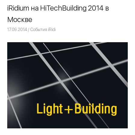
iRidium на HiTechBuilding 2014 в
Москве
17.09.2014
Команда iRidium mobile
События iRidi