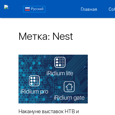
Блог
Главная
Со
iRidi
Пропустить
и
Метка:
Nest
перейти
к
содержимому
Накануне выставок HTB и