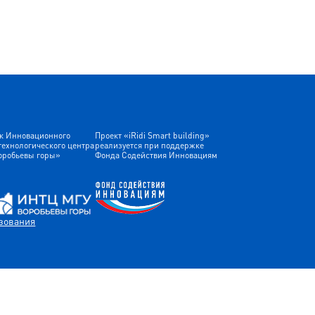
к Инновационного
Проект «iRidi Smart building»
технологического центра
реализуется при поддержке
оробьевы горы»
Фонда Содействия Инновациям
зования