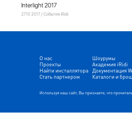
Interlight 2017
27.10.2017
Команда iRidium mobile
События iRidi
О нас
Шоурумы
Проекты
Академия iRidi
Найти инсталлятора
Документация W
Стать партнером
Каталоги и бро
Используя наш сайт, Вы признаете, что прочита