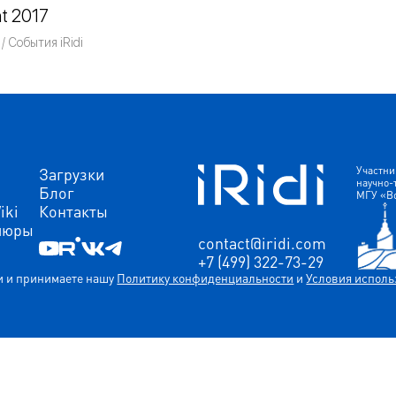
ht 2017
Команда iRidium mobile
События iRidi
Загрузки
Участни
научно-
Блог
МГУ «В
iki
Контакты
шюры
contact@iridi.com
+7 (499) 322-73-29
ли и принимаете нашу
Политику конфиденциальности
и
Условия исполь