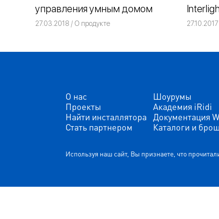
управления умным домом
Interlig
27.03.2018
Команда iRidium mobile
О продукте
27.10.2017
О нас
Шоурумы
Проекты
Академия iRidi
Найти инсталлятора
Документация W
Стать партнером
Каталоги и бро
Используя наш сайт, Вы признаете, что прочита