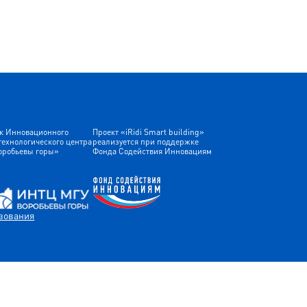
к Инновационного
Проект «iRidi Smart building»
технологического центра
реализуется при поддержке
оробьевы горы»
Фонда Содействия Инновациям
зования