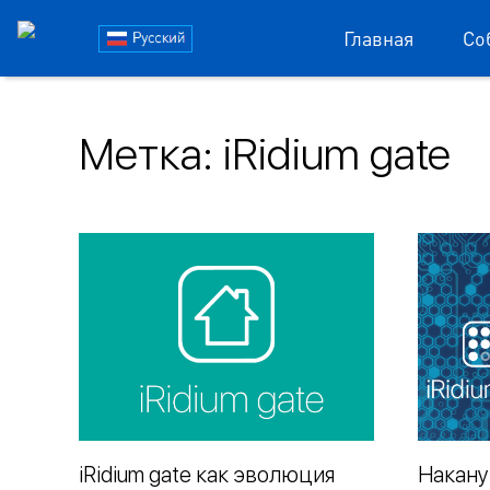
Блог
Главная
Со
iRidi
Пропустить
и
Метка:
iRidium gate
перейти
к
содержимому
iRidium gate как эволюция
Накану