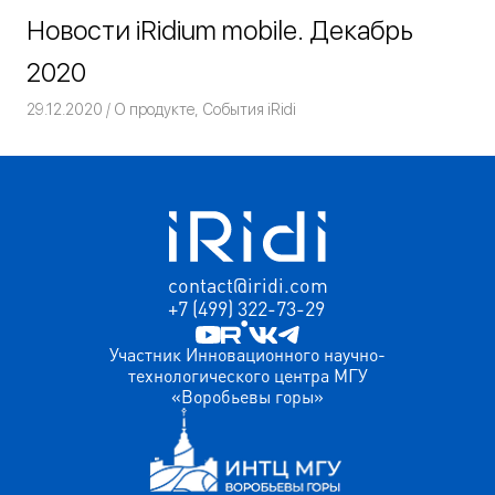
Новости iRidium mobile. Декабрь
2020
29.12.2020
Команда iRidium mobile
О продукте
,
События iRidi
contact@iridi.com
+7 (499) 322-73-29
Участник Инновационного научно-
технологического центра МГУ
«Воробьевы горы»