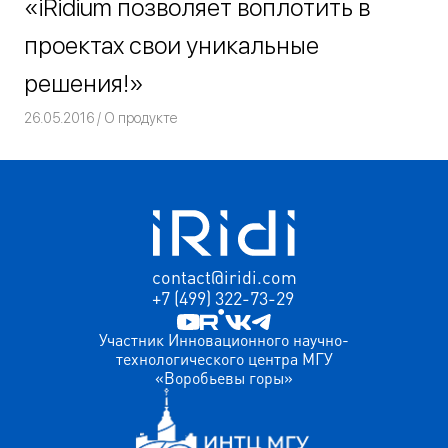
«iRidium позволяет воплотить в
проектах свои уникальные
решения!»
26.05.2016
Команда iRidium mobile
О продукте
contact@iridi.com
+7 (499) 322-73-29
Участник Инновационного научно-
технологического центра МГУ
«Воробьевы горы»