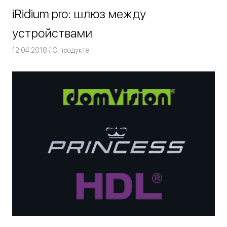
iRidium pro: шлюз между
устройствами
12.04.2018
Команда iRidium mobile
О продукте